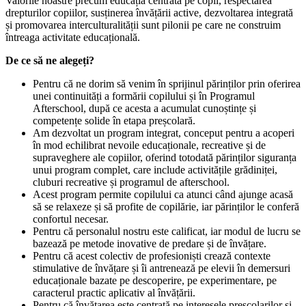
Valorile noastre precum educația centrată pe copil, respectarea
drepturilor copiilor, susținerea învățării active, dezvoltarea integrată
și promovarea interculturalității sunt pilonii pe care ne construim
întreaga activitate educațională.
De ce să ne alegeți?
Pentru că ne dorim să venim în sprijinul părinților prin oferirea
unei continuități a formării copilului și în Programul
Afterschool, după ce acesta a acumulat cunoștințe și
competențe solide în etapa preșcolară.
Am dezvoltat un program integrat, conceput pentru a acoperi
în mod echilibrat nevoile educaționale, recreative și de
supraveghere ale copiilor, oferind totodată părinților siguranța
unui program complet, care include activitățile grădiniței,
cluburi recreative și programul de afterschool.
Acest program permite copilului ca atunci când ajunge acasă
să se relaxeze și să profite de copilărie, iar părinților le conferă
confortul necesar.
Pentru că personalul nostru este calificat, iar modul de lucru se
bazează pe metode inovative de predare și de învățare.
Pentru că acest colectiv de profesioniști crează contexte
stimulative de învățare și îi antrenează pe elevii în demersuri
educaționale bazate pe descoperire, pe experimentare, pe
caracterul practic aplicativ al învățării.
Pentru că învățarea este centrată pe interesele preșcolarilor și