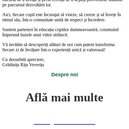
pe parcursul dezvoltării lor.
Aici, fiecare copil este încurajat să viseze, să creeze și să învețe în
ritmul său, într-o comunitate unită de respect și încredere.
Suntem parteneri în educația copiilor dumneavoastră, construind
împreună bazele unui viitor strălucit.
Vă invităm să descoperiți alături de noi cum putem transforma
fiecare zi de învățare într-o experiență unică și valoroasă!
Cu deosebită apreciere,
Grădinița Rița Veverița
Despre noi
Află mai multe
Mesajul conducerii