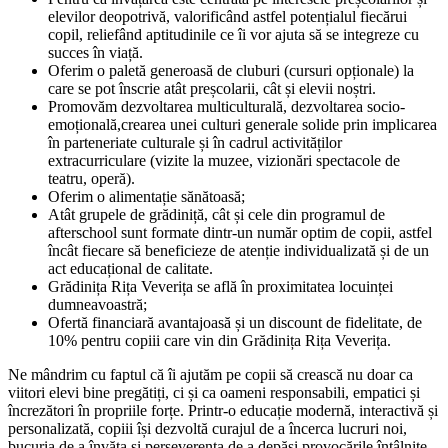
elevilor deopotrivă, valorificând astfel potențialul fiecărui
copil, reliefând aptitudinile ce îi vor ajuta să se integreze cu
succes în viață.
Oferim o paletă generoasă de cluburi (cursuri opționale) la
care se pot înscrie atât preșcolarii, cât și elevii noștri.
Promovăm dezvoltarea multiculturală, dezvoltarea socio-
emoțională,crearea unei culturi generale solide prin implicarea
în parteneriate culturale și în cadrul activităților
extracurriculare (vizite la muzee, vizionări spectacole de
teatru, operă).
Oferim o alimentație sănătoasă;
Atât grupele de grădiniță, cât și cele din programul de
afterschool sunt formate dintr-un număr optim de copii, astfel
încât fiecare să beneficieze de atenție individualizată și de un
act educațional de calitate.
Grădinița Rița Veverița se află în proximitatea locuinței
dumneavoastră;
Ofertă financiară avantajoasă și un discount de fidelitate, de
10% pentru copiii care vin din Grădinița Rița Veverița.
Ne mândrim cu faptul că îi ajutăm pe copii să crească nu doar ca
viitori elevi bine pregătiți, ci și ca oameni responsabili, empatici și
încrezători în propriile forțe. Printr-o educație modernă, interactivă și
personalizată, copiii își dezvoltă curajul de a încerca lucruri noi,
bucuria de a învăța și perseverența de a depăși provocările întâlnite