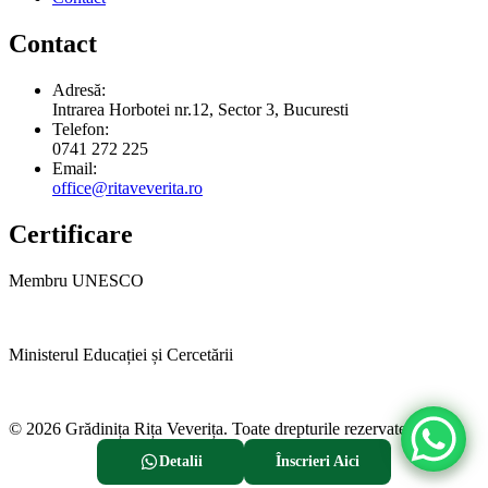
Contact
Adresă:
Intrarea Horbotei nr.12, Sector 3, Bucuresti
Telefon:
0741 272 225
Email:
office@ritaveverita.ro
Certificare
Membru UNESCO
Ministerul Educației și Cercetării
© 2026 Grădinița Rița Veverița. Toate drepturile rezervate.
Detalii
Înscrieri Aici