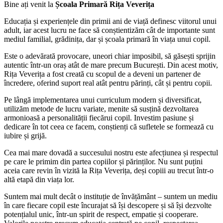
Bine ați venit la
Școala Primară Rița Veverița
Educația și experiențele din primii ani de viață definesc viitorul unui
adult, iar acest lucru ne face să conștientizăm cât de importante sunt
mediul familial, grădinița, dar și școala primară în viața unui copil.
Este o adevărată provocare, uneori chiar imposibil, să găsești sprijin
autentic într-un oraș atât de mare precum București. Din acest motiv,
Rița Veverița a fost creată cu scopul de a deveni un partener de
încredere, oferind suport real atât pentru părinți, cât și pentru copii.
Pe lângă implementarea unui curriculum modern și diversificat,
utilizăm metode de lucru variate, menite să susțină dezvoltarea
armonioasă a personalității fiecărui copil. Investim pasiune și
dedicare în tot ceea ce facem, conștienți că sufletele se formează cu
iubire și grijă.
Cea mai mare dovadă a succesului nostru este afecțiunea și respectul
pe care le primim din partea copiilor și părinților. Nu sunt puțini
aceia care revin în vizită la Rița Veverița, deși copiii au trecut într-o
altă etapă din viața lor.
Suntem mai mult decât o instituție de învățământ – suntem un mediu
în care fiecare copil este încurajat să își descopere și să își dezvolte
potențialul unic, într-un spirit de respect, empatie și cooperare.