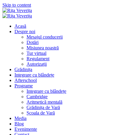
Skip to content
Acasă
Despre noi
Mesajul conducerii
Dotări
Misiunea noastră
Tur virtual
Regulament
Autorizații
Grădinița
Integrare cu blândețe
Afterschool
Programe
Integrare cu blândețe
Cambridge
Aritmetică mentală
Grădinița de Vară
Școala de Vară
Media
Blog
Evenimente
Contact